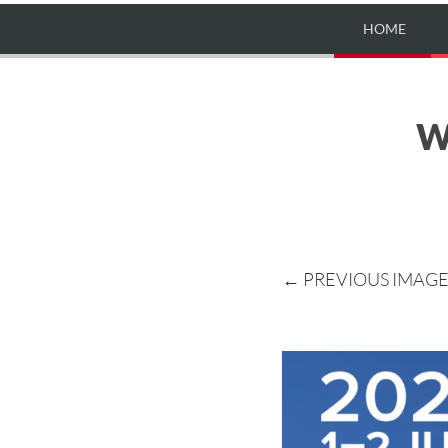
HOME
W
← PREVIOUS IMAG