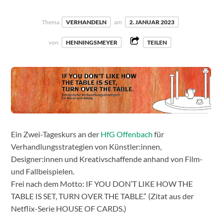
Thema
VERHANDELN
am
2. JANUAR 2023
von
HENNINGSMEYER
TEILEN
Ein Zwei-Tageskurs an der
HfG Offenbach
für
Verhandlungsstrategien von Künstler:innen,
Designer:innen und Kreativschaffende anhand von Film-
und Fallbeispielen.
Frei nach dem Motto: IF YOU DON’T LIKE HOW THE
TABLE IS SET, TURN OVER THE TABLE.“ (Zitat aus der
Netflix-Serie HOUSE OF CARDS.)