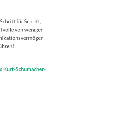
chritt für Schritt,
rtvolle von weniger
unikationsvermögen
ühren!
s Kurt-Schumacher-